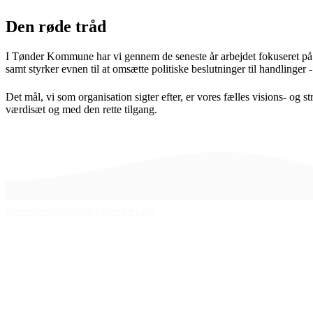
Den røde tråd
I Tønder Kommune har vi gennem de seneste år arbejdet fokuseret på at s
samt styrker evnen til at omsætte politiske beslutninger til handlinger 
Det mål, vi som organisation sigter efter, er vores fælles visions- og 
værdisæt og med den rette tilgang.
denroedetraad.toender.dk