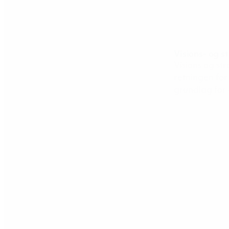
Visions- og s
Visions og st
retningen for
grundlag for d