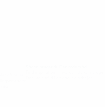
Sådan bruger du Den røde tråd
Find inspiration til hvordan du kan bruge
ler afspejler
Den røde tråd i dit daglige arbejde.
klingsområder
atser.