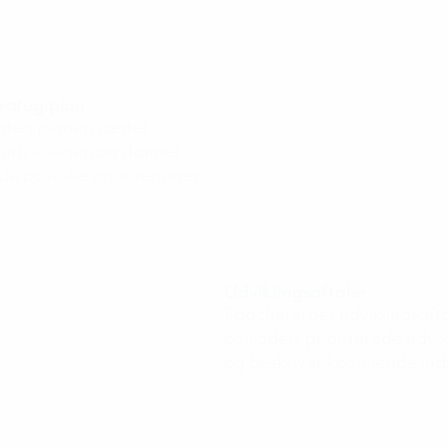
trategiplan
rategiplanen sætter
 udviklingen og danner
e politiske prioriteringer.
Udviklingsaftaler
Fagchefernes udviklingsafta
områdets prioriterede udvi
og beskriver kommende inds