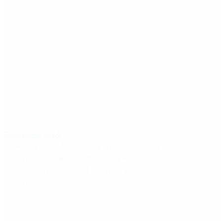
Den røde tråd
Leveregler og ledelsesgrundlag danner
rammen for fælles adfærd og kultur og
skaber den røde tråd gennem alle
indsatser.