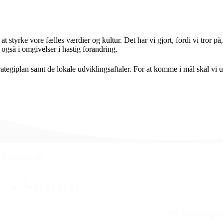
tyrke vore fælles værdier og kultur. Det har vi gjort, fordi vi tror på, a
- også i omgivelser i hastig forandring.
strategiplan samt de lokale udviklingsaftaler. For at komme i mål skal vi
Kontakt os
74 92 92 92
HR afdelinge