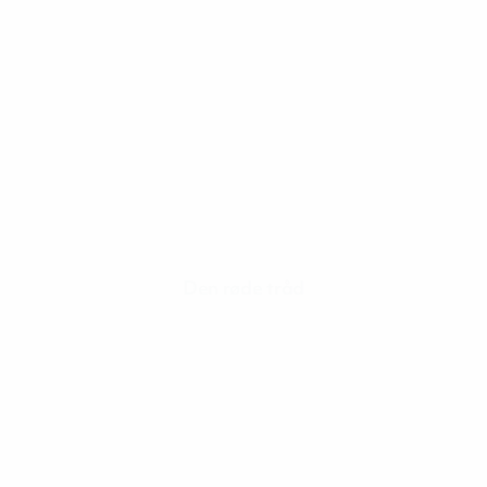
Den røde tråd
senest opdateret 26. november 202